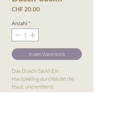
Preis
CHF 20.00
Anzahl
*
In den Warenkorb
Das Dusch-Säckli Ein
Hautpeeling durchblutet die
Haut, und entfernt
Hautschüppchen. Die Haut
wirkt rosig frisch, und weitere
Pflegeprodukte können besser
aruhe
aufgenommen werden.
agogisches atelier
Bodenhof 1