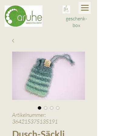
geschenk-
box
Artikelnummer:
364215375135191
Dusch-Säckli